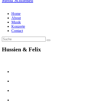
Menü
Schließen
Home
About
Musik
Konzerte
Contact
Hussien & Felix